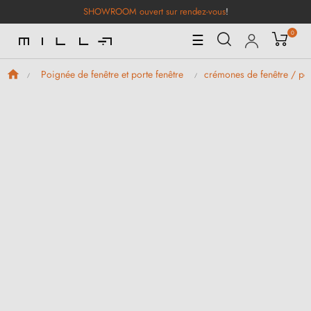
SHOWROOM ouvert sur rendez-vous
!
0
Basculer
☰
la
navigation
Poignée de fenêtre et porte fenêtre
crémones de fenêtre / po