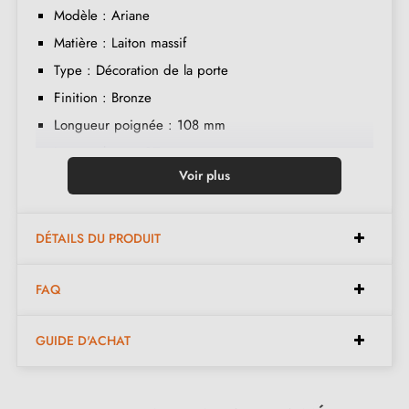
Modèle : Ariane
Matière : Laiton massif
Type : Décoration de la porte
Finition : Bronze
Longueur poignée : 108 mm
Largeur base : 27 mm
Voir plus
Hauteur base : 63 mm
Section du carré : 7 mm
Fixations : vis filet métal Ø 5 mm incluses
DÉTAILS DU PRODUIT
FAQ
La crémone "Ariane" en laiton finition bronze offre un
style intemporel et chaleureux. Son aspect vieilli lui
GUIDE D'ACHAT
confère un charme authentique, idéal pour les
intérieurs de caractère ou les rénovations