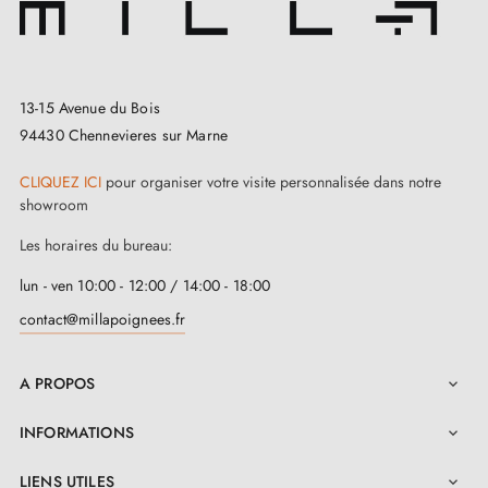
est fabriquée avec un mélange de
zinc et
d’aluminium
, ce qui la rend ultra résistante et lui
confère une longue durée de vie. Vous pouvez la fixer
13-15 Avenue du Bois
au sol à l'aide de vis, et elle est équipée d'un
94430 Chennevieres sur Marne
couvercle en caoutchouc qui absorbe les chocs et
CLIQUEZ ICI
pour organiser votre visite personnalisée dans notre
préserve également vos portes des éraflures. Un choix
showroom
robuste pour votre tranquillité d'esprit.
Les horaires du bureau:
lun - ven 10:00 - 12:00 / 14:00 - 18:00
Sur
Milla Poignées
, découvrez cette
butée de porte
contact@millapoignees.fr
au fini noir
TUPAI 2617, assortie d'une solide garantie
de 2 ans. Dotée d'une hauteur de 32 mm, d'une
A PROPOS

largeur de 20 mm, et d'une épaisseur généreuse de
25,5 mm, elle se révèle idéale pour toutes vos portes
INFORMATIONS

lourdes. Son installation est un jeu d'enfant grâce au
LIENS UTILES
