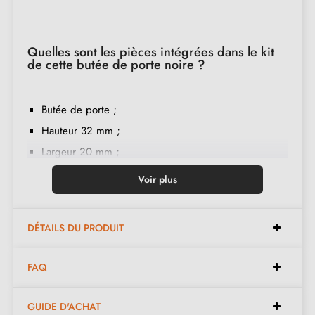
Quelles sont les pièces intégrées dans le kit
de cette butée de porte noire ?
Butée de porte ;
Hauteur 32 mm ;
Largeur 20 mm ;
Épaisseur 25,5 mm ;
Voir plus
Anneau de caoutchouc ;
Montage par vis M6 ;
DÉTAILS DU PRODUIT
Instruction de montage en français ;
Double filetage ;
FAQ
Matière de construction : zamak ;
Le produit est neuf et le constructeur vous
garantit
GUIDE D'ACHAT