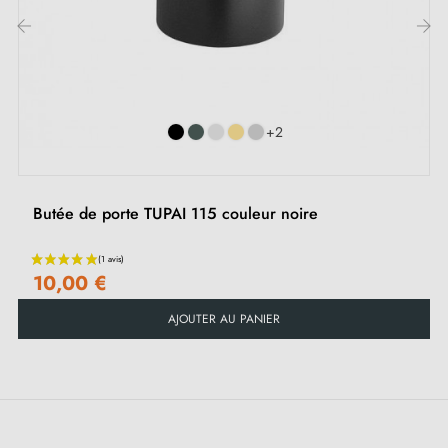
Dans la gamme TUPAI 2617, vous trouverez
4
‹
›
couleurs
ravissantes qui se combinent à merveille
avec toutes vos poignées de porte, ainsi que le look
+2
de votre résidence. Et ce n'est pas qu'une simple butée
de porte en caoutchouc décorative, c'est aussi un
accessoire pratique. La
butée de porte couleur
Butée de porte TUPAI 115 couleur noire
noire
protège vos murs afin de maintenir vos portes
ouvertes pour inonder votre espace de lumière
10,00 €
naturelle ou pour une petite brise subtile. Une touche
AJOUTER AU PANIER
de style et de fonctionnalité, tout en un !
La prestigieuse marque portugaise
TUPAI
, qui
mélange habilement tradition et technologie, vous
propose cette butée de porte solide et efficace. Elle