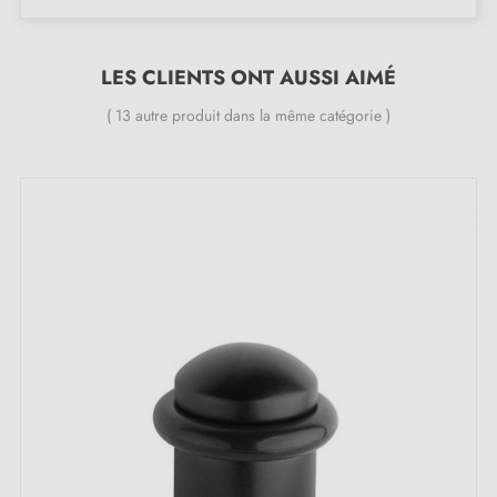
24 mois
;
Pays de production : Portugal.
LES CLIENTS ONT AUSSI AIMÉ
Les points forts exclusifs de cette butée de
( 13 autre produit dans la même catégorie )
porte noire TUPAI 2617 :
Optez pour la simplicité et l'élégance avec la
butoir
de porte noire
TUPAI 2617 ! Sa couleur
noire
sublime s'harmonise parfaitement avec vos portes en
verre, en métal ou en bois. Ce
stop-porte
polyvalent
est le caméléon de la décoration, se fondant
discrètement dans vos pièces sombres ou créant un
contraste époustouflant avec vos murs blancs. C'est le
petit bijou qui fera une grande différence dans votre
espace !