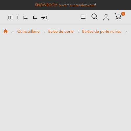
SHOWROOM ouvert sur rendez-vous
!
0
Basculer
☰
la
navigation
Quincaillerie
Butée de porte
Butées de porte noires