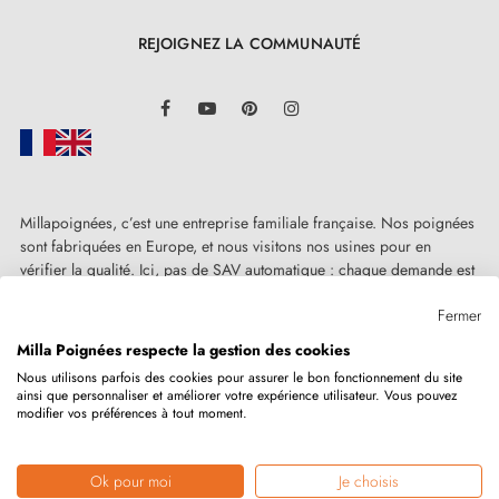
boulon d'expansion inclus dans le kit.
REJOIGNEZ LA COMMUNAUTÉ
LinkedIn
Facebook
YouTube
Pinterest
Instagram
Millapoignées, c’est une entreprise familiale française. Nos poignées
sont fabriquées en Europe, et nous visitons nos usines pour en
vérifier la qualité. Ici, pas de SAV automatique : chaque demande est
traitée humainement, au cas par cas.
Fermer
Milla Poignées respecte la gestion des cookies
Nous utilisons parfois des cookies pour assurer le bon fonctionnement du site
ainsi que personnaliser et améliorer votre expérience utilisateur. Vous pouvez
Copyright © 2026
MILLA POIGNEES
Tous droits réservés.
modifier vos préférences à tout moment.
Ok pour moi
Je choisis
Marchand approuvé par la Société des Avis Garantis,
cliquez ici pour