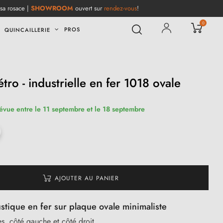
 sa rosace |
SHOWROOM
ouvert sur
rendez-vous
!
0
PROS
QUINCAILLERIE
tro - industrielle en fer 1018 ovale
révue entre le 11 septembre et le 18 septembre
AJOUTER AU PANIER
stique en fer sur plaque ovale minimaliste
s, côté gauche et côté droit