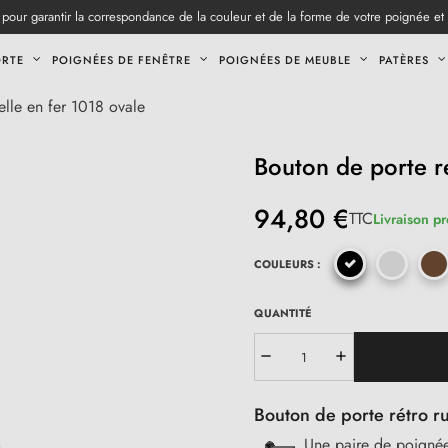
pour garantir la correspondance de la couleur et de la forme de votre poignée et
ORTE
POIGNÉES DE FENÊTRE
POIGNÉES DE MEUBLE
PATÈRES
ielle en fer 1018 ovale
Bouton de porte ré
94,80 €
TTC
Livraison p
COULEURS :
QUANTITÉ
Bouton de porte rétro ru
Une paire de poignée