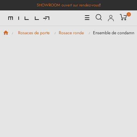
SHOWROOM ouvert sur rendez-vous
!
0
Basculer
☰
la
navigation
Ensemble de condamnat
Rosaces de porte
Rosace ronde