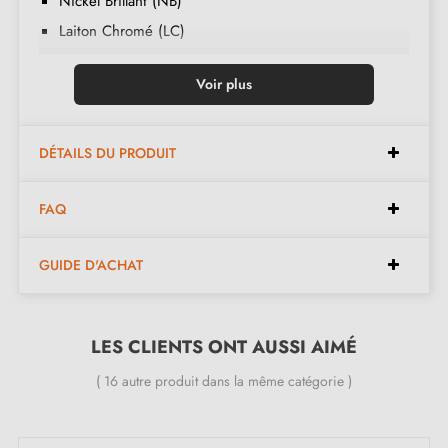
Nickel Brillant (NB)
Laiton Chromé (LC)
Nickel Satiné (NS)
Voir plus
Vieux Laiton Mat (VLM)
Ardoise Mat (AM)
Nickel Vieilli (NV)
DÉTAILS DU PRODUIT
Vieux Cuivre (VC)
FAQ
Laiton Brossé (LB)
GUIDE D'ACHAT
LES CLIENTS ONT AUSSI AIMÉ
( 16 autre produit dans la même catégorie )