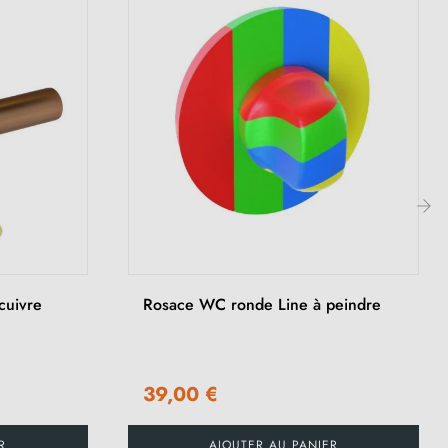
›
cuivre
Rosace WC ronde Line à peindre
39,00 €
R
AJOUTER AU PANIER