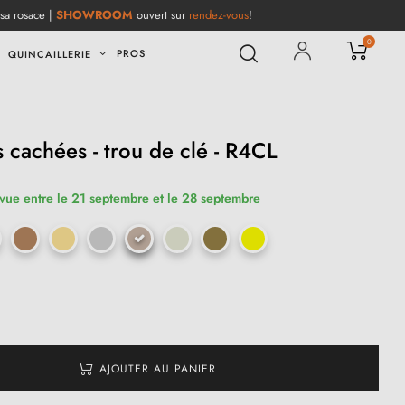
 sa rosace |
SHOWROOM
ouvert sur
rendez-vous
!
0
PROS
QUINCAILLERIE
 cachées - trou de clé - R4CL
évue entre le 21 septembre et le 28 septembre
AJOUTER AU PANIER