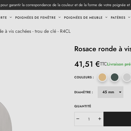
pour garantir la correspondance de la couleur et de la forme de votre poignée et
ORTE
POIGNÉES DE FENÊTRE
POIGNÉES DE MEUBLE
PATÈRES
e à vis cachées - trou de clé - R4CL
Rosace ronde à vis
41,51 €
TTC
Livraison pr
COULEURS :
DIAMÈTRE :
QUANTITÉ