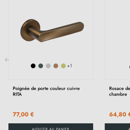
+1
‹
Poignée de porte couleur cuivre
Rosace d
RITA
chambre
77,00 €
64,80 
AJOUTER AU PANIER