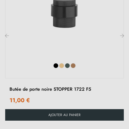
Explorez la gamme DS21 de butées de sol pour porte
qui offre un choix parmi
6 superbes couleurs
pour
une personnalisation infinie. Quels que soient vos
goûts, vous pouvez choisir la teinte qui se conjuguera
à merveille à votre déco. Grâce à cette gamme de
‹
›
finitions, exprimez votre créativité pour un look unique,
qui reflète votre personnalité.
La
butée de porte couleur noire
allie solidité et
haute qualité, conçue à partir d'un alliage robuste de
Butée de porte noire STOPPER 1722 F5
zinc et d'aluminium
. Elle protège vos murs en évitant
11,00 €
les dommages lorsque la porte s'ouvre rapidement,
même si la poignée ne touche pas le mur. Cette
AJOUTER AU PANIER
astucieuse butée limite la distance d'ouverture pour