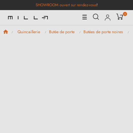
SHOWROOM ouvert sur rendez-vous
!
0
Basculer
☰
la
navigation
Quincaillerie
Butée de porte
Butées de porte noires