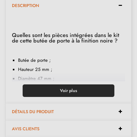
DESCRIPTION
Quelles sont les pièces intégrées dans le kit
de cette butée de porte à la finition noire ?
Butée de porte ;
Hauteur 25 mm ;
Diamètre 47 mm ;
Un ensemble avec une vis de fixation ;
Voir plus
Anneau de caoutchouc ;
Instruction de montage en français ;
DÉTAILS DU PRODUIT
Unité de vente : par pièce ;
Matière de construction : Zamak ;
AVIS CLIENTS
Le produit est neuf et le constructeur vous
garantit