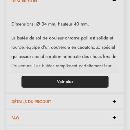
DESCRIPTION
Dimensions: Ø 34 mm, hauteur 40 mm.
La butée de sol de couleur chrome poli est solide et
lourde, équipé d'un couvercle en caoutchouc spécial
qui assure une absorption adéquate des chocs lors de
l'ouverture. Les butées remplissent parfaitement leur
tâche en empêchant la formation de cavités et les
Voir plus
dommages sur la porte. Installation facile et rapide
grâce à l'utilisation d'un boulon d'expansion dédié
DÉTAILS DU PRODUIT
inclus dans l'ensemble avec la butée.
L'ensemble comprend :
FAQ