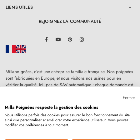
LIENS UTILES

REJOIGNEZ LA COMMUNAUTÉ
LinkedIn
Facebook
YouTube
Pinterest
Instagram
Millapoignées, c’est une entreprise familiale française. Nos poignées
sont fabriquées en Europe, et nous visitons nos usines pour en
vérifier la qualité. Ici, pas de SAV automatique : chaque demande est
traitée humainement, au cas par cas.
Fermer
Milla Poignées respecte la gestion des cookies
Nous utilisons parfois des cookies pour assurer le bon fonctionnement du site
ainsi que personnaliser et améliorer votre expérience utilisateur. Vous pouvez
Copyright © 2026
MILLA POIGNEES
Tous droits réservés.
modifier vos préférences à tout moment.