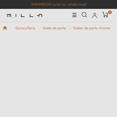
SHOWROOM ouvert sur rendez-vous
!
0
Basculer
☰
la
navigation
Quincaillerie
Butée de porte
Butées de porte chrome