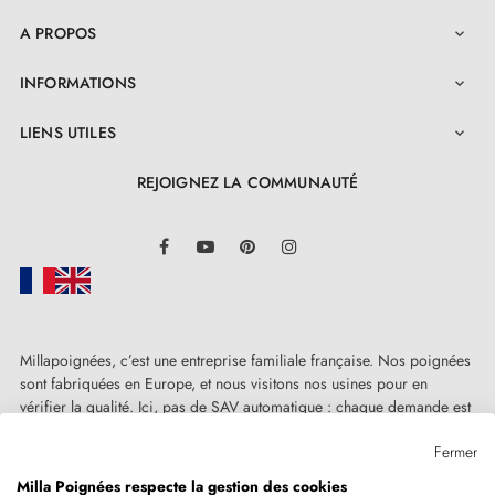
A PROPOS

INFORMATIONS

LIENS UTILES

REJOIGNEZ LA COMMUNAUTÉ
LinkedIn
Facebook
YouTube
Pinterest
Instagram
Millapoignées, c’est une entreprise familiale française. Nos poignées
sont fabriquées en Europe, et nous visitons nos usines pour en
vérifier la qualité. Ici, pas de SAV automatique : chaque demande est
traitée humainement, au cas par cas.
Fermer
Milla Poignées respecte la gestion des cookies