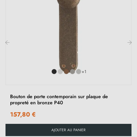
envoyer des informations précises dans les notes de
commande pour nous permettre d’adapter le kit de
montage à vos besoins.
‹
›
+1
Bouton de porte contemporain sur plaque de
propreté en bronze P40
157,80 €
AJOUTER AU PANIER