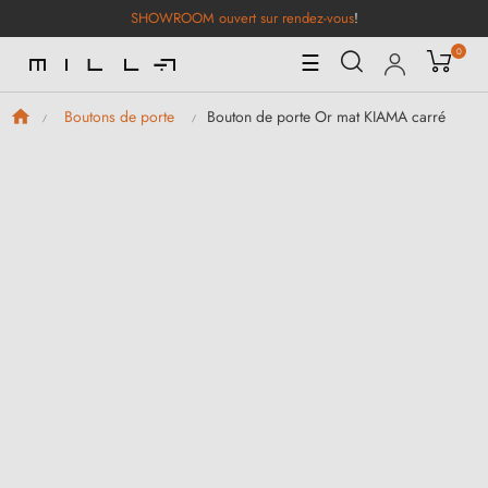
SHOWROOM ouvert sur rendez-vous
!
0
Basculer
☰
la
navigation
Bouton de porte Or mat KIAMA carré
Boutons de porte