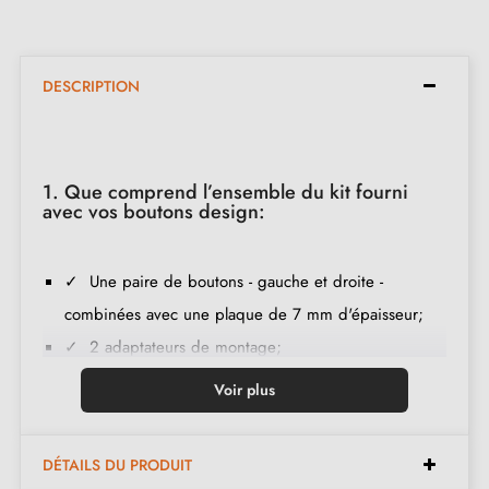
DESCRIPTION
1. Que comprend l’ensemble du kit fourni
avec vos boutons design:
✓ Une paire de boutons - gauche et droite -
combinées avec une plaque de 7 mm d'épaisseur;
✓ 2 adaptateurs de montage;
✓ 1 tige carrée de 8mm et de 7mm de diamètre
Voir plus
✓ 2 vis traversantes M4; (pour fixer les adaptateurs à
la porte);
DÉTAILS DU PRODUIT
✓ 2 vis et une clé Allen de 3 mm (pour fixer les